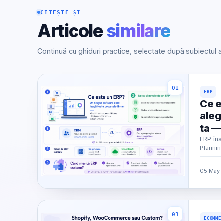
CITEȘTE ȘI
Articole
similare
Continuă cu ghiduri practice, selectate după subiectul a
01
ERP
Ce e
aleg
ta —
ERP în
Plannin
diferen
cum ale
05 May 
03
ECOMME