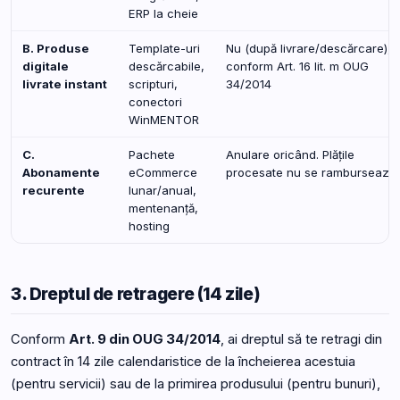
ERP la cheie
B. Produse
Template-uri
Nu (după livrare/descărcare),
digitale
descărcabile,
conform Art. 16 lit. m OUG
livrate instant
scripturi,
34/2014
conectori
WinMENTOR
C.
Pachete
Anulare oricând. Plățile
Abonamente
eCommerce
procesate nu se rambursează.
recurente
lunar/anual,
mentenanță,
hosting
3. Dreptul de retragere (14 zile)
Conform
Art. 9 din OUG 34/2014
, ai dreptul să te retragi din
contract în 14 zile calendaristice de la încheierea acestuia
(pentru servicii) sau de la primirea produsului (pentru bunuri),