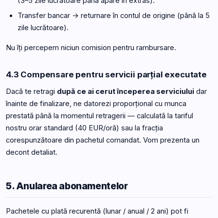
(3–5 zile lucrătoare până apare în extras).
Transfer bancar → returnare în contul de origine (până la 5
zile lucrătoare).
Nu îți percepem niciun comision pentru rambursare.
4.3 Compensare pentru servicii parțial executate
Dacă te retragi
după ce ai cerut începerea serviciului
dar
înainte de finalizare, ne datorezi proporțional cu munca
prestată până la momentul retragerii — calculată la tariful
nostru orar standard (40 EUR/oră) sau la fracția
corespunzătoare din pachetul comandat. Vom prezenta un
decont detaliat.
5. Anularea abonamentelor
Pachetele cu plată recurentă (lunar / anual / 2 ani) pot fi