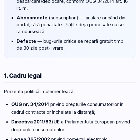
descărcare/deblocare, conform OUG 34/2014 art. 16
lit. m.
Abonamente
(subscription) — anulare oricând din
portal, fără penalitate. Plățile deja procesate nu se
rambursează.
Defecte
— bug-urile critice se repară gratuit timp
de 30 zile post-livrare.
1. Cadru legal
Prezenta politică implementează:
OUG nr. 34/2014
privind drepturile consumatorilor în
cadrul contractelor încheiate la distanță;
Directiva 2011/83/UE
a Parlamentului European privind
drepturile consumatorilor;
Legea 365/2002
privind comerțul electronic;