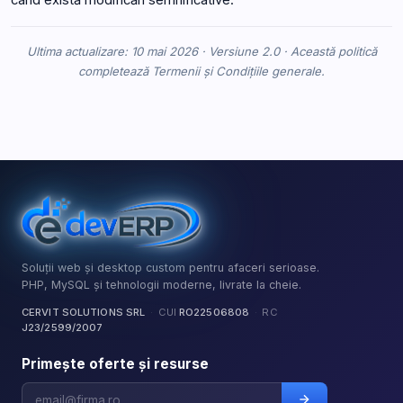
Ultima actualizare: 10 mai 2026 · Versiune 2.0 · Această politică
completează Termenii și Condițiile generale.
Soluții web și desktop custom pentru afaceri serioase.
PHP, MySQL și tehnologii moderne, livrate la cheie.
CERVIT SOLUTIONS SRL
·
CUI
RO22506808
·
RC
J23/2599/2007
Primește oferte și resurse
Adresă email