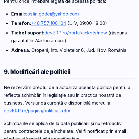
Pentru orice întrebare legată de această politică:
Email:
costin.godei@yahoo.com
Telefon:
+40 757 100 104
(L–V, 09:00–18:00)
Tichet suport:
devERP.ro/portal/tickets/new
(răspuns
garantat în 24h lucrătoare)
Adresa:
Otopeni, Intr. Violetelor 6, Jud. Ilfov, România
9. Modificări ale politicii
Ne rezervăm dreptul de a actualiza această politică pentru a
reflecta schimbări în legislație sau în practica noastră de
business. Versiunea curentă e disponibilă mereu la
devERP.ro/pagina/politica-retur
.
Schimbările se aplică de la data publicării și nu retroactiv
pentru contractele deja încheiate. Vei fi notificat prin email
când există modificări semnificative.