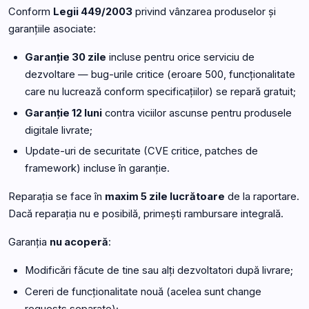
Conform
Legii 449/2003
privind vânzarea produselor și
garanțiile asociate:
Garanție 30 zile
incluse pentru orice serviciu de
dezvoltare — bug-urile critice (eroare 500, funcționalitate
care nu lucrează conform specificațiilor) se repară gratuit;
Garanție 12 luni
contra viciilor ascunse pentru produsele
digitale livrate;
Update-uri de securitate (CVE critice, patches de
framework) incluse în garanție.
Reparația se face în
maxim 5 zile lucrătoare
de la raportare.
Dacă reparația nu e posibilă, primești rambursare integrală.
Garanția
nu acoperă
:
Modificări făcute de tine sau alți dezvoltatori după livrare;
Cereri de funcționalitate nouă (acelea sunt change