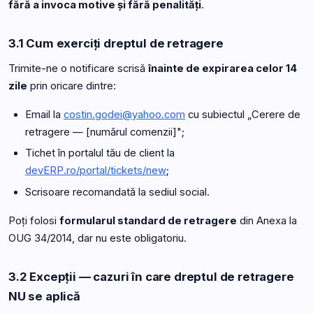
fără a invoca motive și fără penalități
.
3.1 Cum exerciți dreptul de retragere
Trimite-ne o notificare scrisă
înainte de expirarea celor 14
zile
prin oricare dintre:
Email la
costin.godei@yahoo.com
cu subiectul „Cerere de
retragere — [numărul comenzii]";
Tichet în portalul tău de client la
devERP.ro/portal/tickets/new
;
Scrisoare recomandată la sediul social.
Poți folosi
formularul standard de retragere
din Anexa la
OUG 34/2014, dar nu este obligatoriu.
3.2 Excepții — cazuri în care dreptul de retragere
NU se aplică