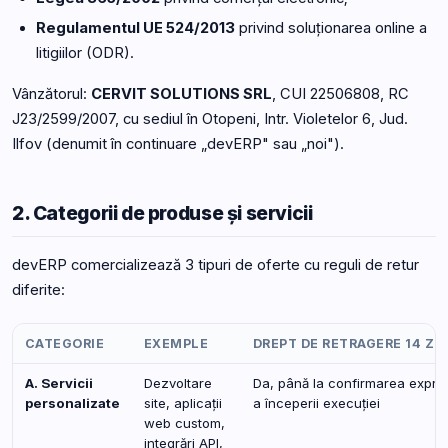
Regulamentul UE 524/2013
privind soluționarea online a
litigiilor (ODR).
Vânzătorul:
CERVIT SOLUTIONS SRL
, CUI 22506808, RC
J23/2599/2007, cu sediul în Otopeni, Intr. Violetelor 6, Jud.
Ilfov (denumit în continuare „devERP" sau „noi").
2. Categorii de produse și servicii
devERP comercializează 3 tipuri de oferte cu reguli de retur
diferite:
CATEGORIE
EXEMPLE
DREPT DE RETRAGERE 14 ZIL
A. Servicii
Dezvoltare
Da, până la confirmarea expre
personalizate
site, aplicații
a începerii execuției
web custom,
integrări API,